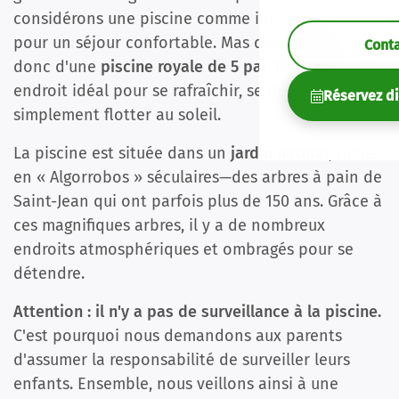
considérons une piscine comme indispensable
pour un séjour confortable. Mas del Rey dispose
Cont
donc d'une
piscine royale de 5 par 10 mètres
—un
endroit idéal pour se rafraîchir, se détendre ou
Réservez d
simplement flotter au soleil.
La piscine est située dans un
jardin naturel
, riche
en « Algorrobos » séculaires—des arbres à pain de
Saint-Jean qui ont parfois plus de 150 ans. Grâce à
ces magnifiques arbres, il y a de nombreux
endroits atmosphériques et ombragés pour se
détendre.
Attention : il n'y a pas de surveillance à la piscine.
C'est pourquoi nous demandons aux parents
d'assumer la responsabilité de surveiller leurs
enfants. Ensemble, nous veillons ainsi à une